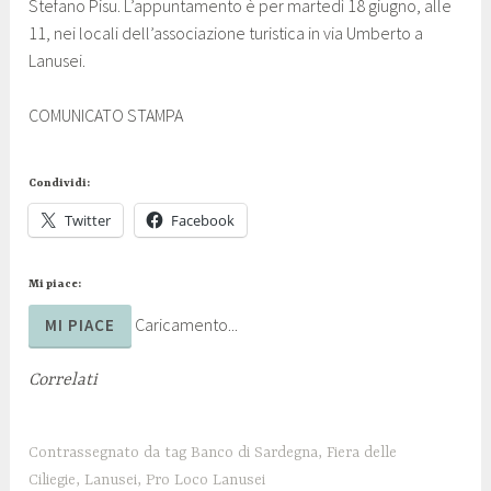
Stefano Pisu. L’appuntamento è per martedì 18 giugno, alle
11, nei locali dell’associazione turistica in via Umberto a
Lanusei.
COMUNICATO STAMPA
Condividi:
Twitter
Facebook
Mi piace:
Caricamento...
MI PIACE
Correlati
Contrassegnato da tag
Banco di Sardegna
,
Fiera delle
Ciliegie
,
Lanusei
,
Pro Loco Lanusei