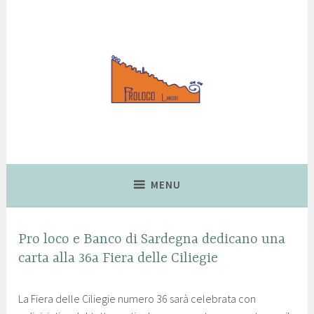
Lanusei, Città delle Ciliegie
Pro Loco Lanusei
MENU
FIERA
Pro loco e Banco di Sardegna dedicano una
DELLE
carta alla 36a Fiera delle Ciliegie
CILIEGIE
1
p
,
La Fiera delle Ciliegie numero 36 sarà celebrata con
4
r
NEWS