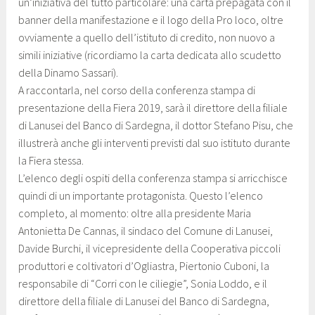
un’iniziativa del tutto particolare: una carta prepagata con il
g
o
banner della manifestazione e il logo della Pro loco, oltre
i
l
ovviamente a quello dell’istituto di credito, non nuovo a
u
o
simili iniziative (ricordiamo la carta dedicata allo scudetto
g
c
della Dinamo Sassari).
n
o
A raccontarla, nel corso della conferenza stampa di
o
l
presentazione della Fiera 2019, sarà il direttore della filiale
2
a
di Lanusei del Banco di Sardegna, il dottor Stefano Pisu, che
0
n
illustrerà anche gli interventi previsti dal suo istituto durante
1
u
la Fiera stessa.
9
s
L’elenco degli ospiti della conferenza stampa si arricchisce
e
quindi di un importante protagonista. Questo l’elenco
i
completo, al momento: oltre alla presidente Maria
Antonietta De Cannas, il sindaco del Comune di Lanusei,
Davide Burchi, il vicepresidente della Cooperativa piccoli
produttori e coltivatori d’Ogliastra, Piertonio Cuboni, la
responsabile di “Corri con le ciliegie”, Sonia Loddo, e il
direttore della filiale di Lanusei del Banco di Sardegna,