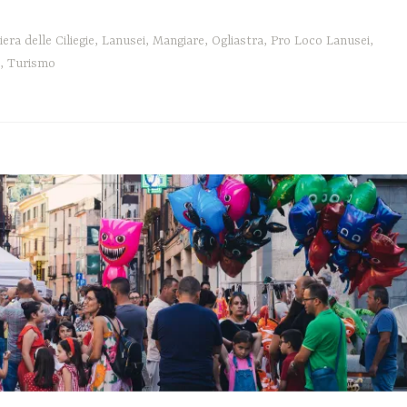
iera delle Ciliegie
,
Lanusei
,
Mangiare
,
Ogliastra
,
Pro Loco Lanusei
,
,
Turismo