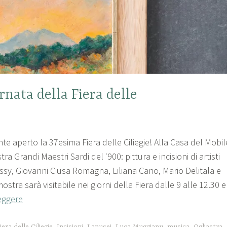
rnata della Fiera delle
2
te aperto la 37esima Fiera delle Ciliegie! Alla Casa del Mobil
a Grandi Maestri Sardi del '900: pittura e incisioni di artisti
ssy, Giovanni Ciusa Romagna, Liliana Cano, Mario Delitala e
stra sarà visitabile nei giorni della Fiera dalle 9 alle 12.30 e
eggere
iera delle Ciliegie
,
Incisioni
,
Lanusei
,
Luca Muggianu
,
musica
,
Ogliastra
,