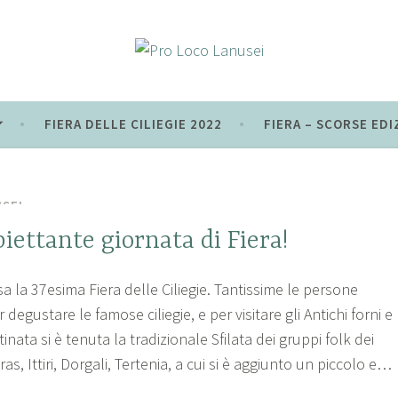
i
FIERA DELLE CILIEGIE 2022
FIERA – SCORSE EDI
SEI
iettante giornata di Fiera!
usa la 37esima Fiera delle Ciliegie. Tantissime le persone
 degustare le famose ciliegie, e per visitare gli Antichi forni e
inata si è tenuta la tradizionale Sfilata dei gruppi folk dei
as, Ittiri, Dorgali, Tertenia, a cui si è aggiunto un piccolo e…