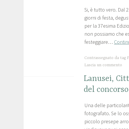
CILIEGIE
Si, è tutto vero. Dal
1
p
,
giorni di festa, degu
7
r
LANUSEI
per la 37esima Edizio
,
g
o
non possiamo che esse
NEWS
i
l
festeggiare…
Contin
,
u
o
SENZA
g
c
Contrassegnato da tag
F
CATEGORIA
Lascia un commento
n
o
o
l
Lanusei, Citt
LANUSEI
2
a
,
del concorso
NEWS
0
n
2
u
Una delle particolari
7
p
2
s
fotografato. Se lo o
g
r
piccolo presepe arroc
e
i
o