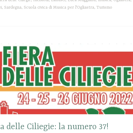
i
,
Sardegna
,
Scuola civica di Musica per l'Ogliastra
,
Turismo
a delle Ciliegie: la numero 37!