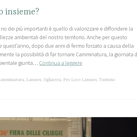
 insieme?
, uno dei più importanti è quello di valorizzare e diffondere la
lezze ambientali del nostro territorio. Anche per questo
he quest’anno, dopo due anni di fermo forzato a causa della
lmente la possibilità di far tornare Camminatura, la giornata d
mbientale giunta…
Continua a leggere
Camminatura
,
Lanusei
,
Ogliastra
,
Pro Loco Lanusei
,
Turismo