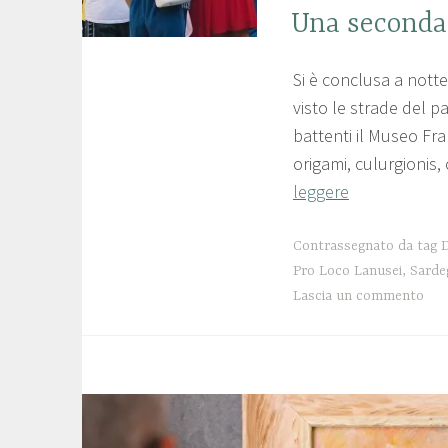
FIERA
Una seconda 
DELLE
CILIEGIE
Si è conclusa a notte
2
p
,
visto le strade del p
6
r
LANUSEI
battenti il Museo Fra
,
g
o
origami, culurgionis, 
NEWS
i
l
leggere
,
u
o
SENZA
g
c
Contrassegnato da tag
D
CATEGORIA
Pro Loco Lanusei
,
Sarde
n
o
Lascia un commento
o
l
2
a
0
n
2
u
2
s