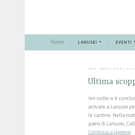
Lanusei, Città delle Ciliegie
Pro Loco Lanuse
Home
LANUSEI
EVENTI
TAG:
PRO LOCO LANU
FIERA
Ultima scopp
DELLE
CILIEGIE
Ieri notte si è concl
2
p
,
arrivate a Lanusei per
7
r
LANUSEI
le cantine. Nella matt
,
g
o
paesi di Lanusei, Cabr
NEWS
i
l
Continua a leggere