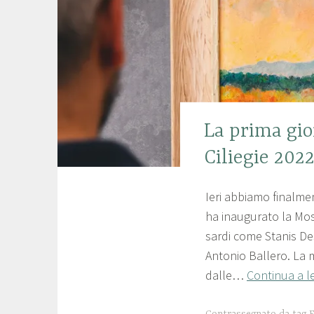
e
i
FIERA
La prima gio
DELLE
Ciliegie 202
CILIEGIE
,
Ieri abbiamo finalmen
2
p
LANUSEI
ha inaugurato la Mostr
,
5
r
sardi come Stanis De
NEWS
g
o
Antonio Ballero. La mo
i
l
dalle…
Continua a l
u
o
g
c
Contrassegnato da tag
F