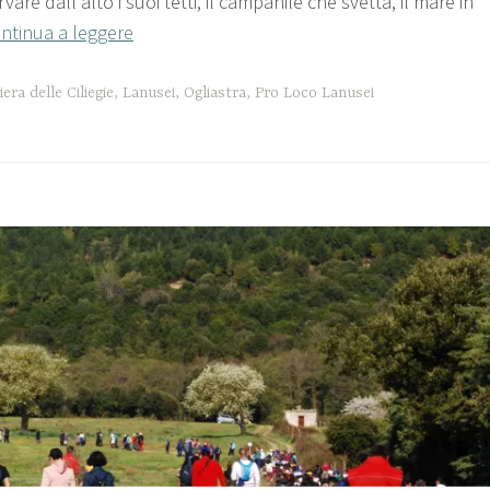
are dall'alto i suoi tetti, il campanile che svetta, il mare in
ntinua a leggere
iera delle Ciliegie
,
Lanusei
,
Ogliastra
,
Pro Loco Lanusei