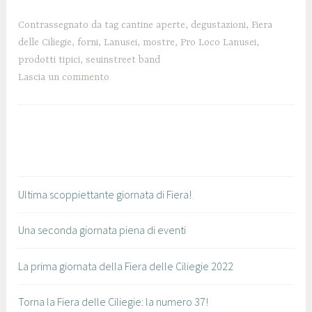
o
l
2
a
Contrassegnato da tag
cantine aperte
,
degustazioni
,
Fiera
0
n
delle Ciliegie
,
forni
,
Lanusei
,
mostre
,
Pro Loco Lanusei
,
1
u
prodotti tipici
,
seuinstreet band
9
s
Lascia un commento
e
i
Ultima scoppiettante giornata di Fiera!
Una seconda giornata piena di eventi
La prima giornata della Fiera delle Ciliegie 2022
Torna la Fiera delle Ciliegie: la numero 37!