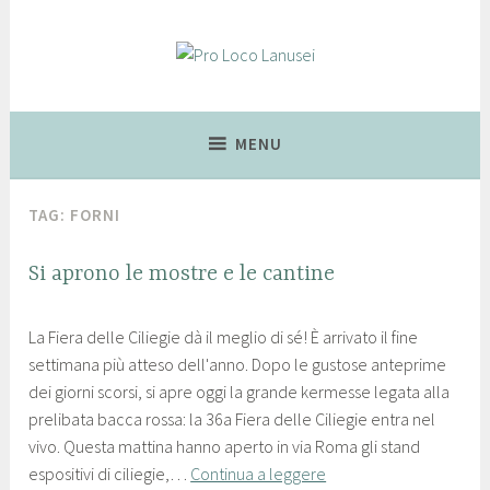
Lanusei, Città delle Ciliegie
Pro Loco Lanusei
MENU
TAG:
FORNI
FIERA
Si aprono le mostre e le cantine
DELLE
2
p
CILIEGIE
La Fiera delle Ciliegie dà il meglio di sé! È arrivato il fine
2
r
,
settimana più atteso dell'anno. Dopo le gustose anteprime
g
o
NEWS
dei giorni scorsi, si apre oggi la grande kermesse legata alla
i
l
prelibata bacca rossa: la 36a Fiera delle Ciliegie entra nel
u
o
vivo. Questa mattina hanno aperto in via Roma gli stand
g
c
espositivi di ciliegie,…
Continua a leggere
n
o