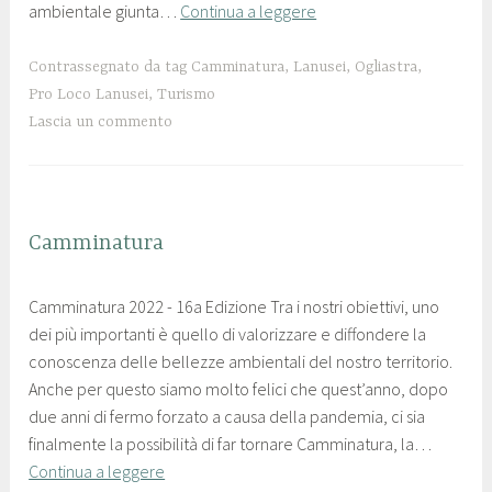
ambientale giunta…
Continua a leggere
o
l
2
a
0
n
Contrassegnato da tag
Camminatura
,
Lanusei
,
Ogliastra
,
2
u
Pro Loco Lanusei
,
Turismo
2
s
Lascia un commento
e
i
SENZA
Camminatura
CATEGORIA
2
p
Camminatura 2022 - 16a Edizione Tra i nostri obiettivi, uno
8
r
dei più importanti è quello di valorizzare e diffondere la
M
o
conoscenza delle bellezze ambientali del nostro territorio.
a
l
Anche per questo siamo molto felici che quest’anno, dopo
g
o
due anni di fermo forzato a causa della pandemia, ci sia
g
c
finalmente la possibilità di far tornare Camminatura, la…
i
o
Continua a leggere
o
l