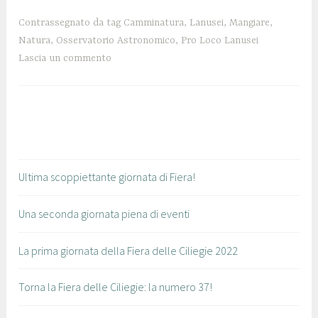
2
a
0
n
Contrassegnato da tag
Camminatura
,
Lanusei
,
Mangiare
,
1
u
Natura
,
Osservatorio Astronomico
,
Pro Loco Lanusei
9
s
Lascia un commento
e
i
Ultima scoppiettante giornata di Fiera!
Una seconda giornata piena di eventi
La prima giornata della Fiera delle Ciliegie 2022
Torna la Fiera delle Ciliegie: la numero 37!