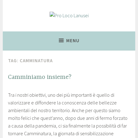
Lanusei, Città delle Ciliegie
Pro Loco Lanusei
MENU
TAG:
CAMMINATURA
Camminiamo insieme?
NEWS
2
p
Tra i nostri obiettivi, uno dei più importanti è quello di
6
r
valorizzare e diffondere la conoscenza delle bellezze
M
o
ambientali del nostro territorio. Anche per questo siamo
a
l
molto felici che quest’anno, dopo due anni di fermo forzato
g
o
a causa della pandemia, ci sia finalmente la possibilità di far
g
c
tornare Camminatura, la giornata di sensibilizzazione
i
o