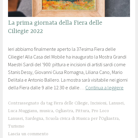
FIERA
La prima giornata della Fiera delle
DELLE
Ciliegie 2022
CILIEGIE
2
p
,
Ieri abbiamo finalmente aperto la 37esima Fiera delle
5
r
LANUSEI
Ciliegie! Alla Casa del Mobile ha inaugurato la Mostra Grandi
g
o
,
Maestri Sardi del '900: pittura e incisioni di artisti sardi come
i
l
NEWS
Stanis Dessy, Giovanni Ciusa Romagna, Liliana Cano, Mario
u
o
Delitala e Antonio Ballero. La mostra sarà visitabile nei giorni
g
c
della Fiera dalle 9 alle 12.30 e dalle…
Continua a leggere
n
o
o
l
2
a
Contrassegnato da tag
Fiera delle Ciliegie
,
Incisioni
,
Lanusei
,
0
n
Luca Muggianu
,
musica
,
Ogliastra
,
Pittura
,
Pro Loco
2
u
Lanusei
,
Sardegna
,
Scuola civica di Musica per l'Ogliastra
,
2
s
Turismo
e
Lascia un commento