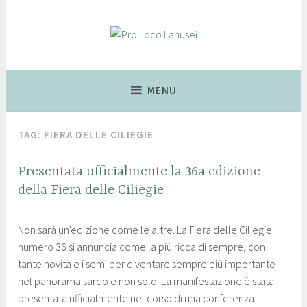
Lanusei, Città delle Ciliegie
Pro Loco Lanusei
MENU
TAG:
FIERA DELLE CILIEGIE
FIERA
Presentata ufficialmente la 36a edizione
DELLE
della Fiera delle Ciliegie
CILIEGIE
1
p
,
Non sarà un'edizione come le altre. La Fiera delle Ciliegie
8
r
NEWS
numero 36 si annuncia come la più ricca di sempre, con
g
o
tante novità e i semi per diventare sempre più importante
i
l
nel panorama sardo e non solo. La manifestazione è stata
u
o
presentata ufficialmente nel corso di una conferenza
g
c