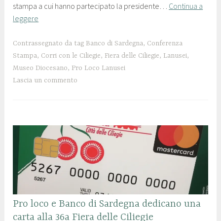
stampa a cui hanno partecipato la presidente…
Continua a
n
o
leggere
o
l
2
a
0
n
Contrassegnato da tag
Banco di Sardegna
,
Conferenza
1
u
Stampa
,
Corri con le Ciliegie
,
Fiera delle Ciliegie
,
Lanusei
,
9
s
Museo Diocesano
,
Pro Loco Lanusei
e
Lascia un commento
i
FIERA
Pro loco e Banco di Sardegna dedicano una
DELLE
carta alla 36a Fiera delle Ciliegie