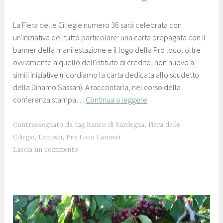
CILIEGIE
1
p
,
La Fiera delle Ciliegie numero 36 sarà celebrata con
4
r
NEWS
un'iniziativa del tutto particolare: una carta prepagata con il
g
o
banner della manifestazione e il logo della Pro loco, oltre
i
l
ovviamente a quello dell'istituto di credito, non nuovo a
u
o
simili iniziative (ricordiamo la carta dedicata allo scudetto
g
c
della Dinamo Sassari). A raccontarla, nel corso della
n
o
conferenza stampa…
Continua a leggere
o
l
2
a
0
n
Contrassegnato da tag
Banco di Sardegna
,
Fiera delle
1
u
Ciliegie
,
Lanusei
,
Pro Loco Lanusei
9
s
Lascia un commento
e
i