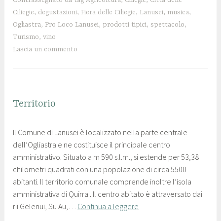
g
c
Ciliegie
,
degustazioni
,
Fiera delle Ciliegie
,
Lanusei
,
musica
,
i
o
Ogliastra
,
Pro Loco Lanusei
,
prodotti tipici
,
spettacolo
,
o
l
Turismo
,
vino
2
a
Lascia un commento
0
n
1
u
9
s
e
Territorio
LANUSEI
i
2
p
Il Comune di Lanusei è localizzato nella parte centrale
7
r
dell’Ogliastra e ne costituisce il principale centro
M
o
amministrativo. Situato a m 590 s.l.m., si estende per 53,38
a
l
chilometri quadrati con una popolazione di circa 5500
g
o
abitanti. Il territorio comunale comprende inoltre l’isola
g
c
amministrativa di Quirra . Il centro abitato è attraversato dai
i
o
rii Gelenui, Su Au,…
Continua a leggere
o
l
2
a