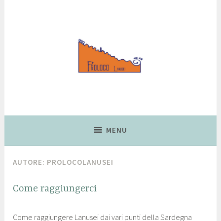
Lanusei, Città delle Ciliegie
Pro Loco Lanusei
MENU
AUTORE:
PROLOCOLANUSEI
Come raggiungerci
LANUSEI
2
p
Come raggiungere Lanusei dai vari punti della Sardegna
8
r