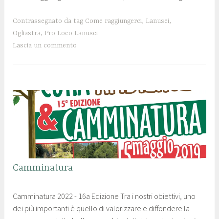
M
o
a
l
Contrassegnato da tag
Come raggiungerci
,
Lanusei
,
g
o
Ogliastra
,
Pro Loco Lanusei
g
c
Lascia un commento
i
o
o
l
2
a
0
n
1
u
9
s
e
i
SENZA
Camminatura
CATEGORIA
2
p
Camminatura 2022 - 16a Edizione Tra i nostri obiettivi, uno
8
r
dei più importanti è quello di valorizzare e diffondere la
M
o