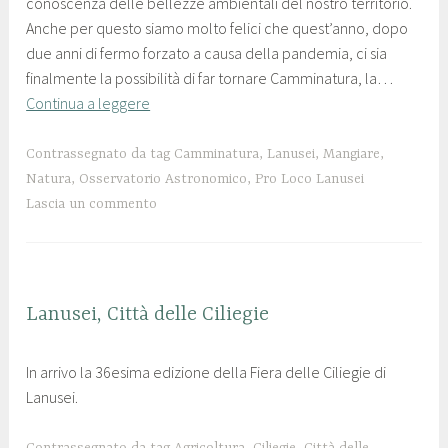
conoscenza delle bellezze ambientali del nostro territorio.
a
l
Anche per questo siamo molto felici che quest’anno, dopo
g
o
due anni di fermo forzato a causa della pandemia, ci sia
g
c
finalmente la possibilità di far tornare Camminatura, la…
i
o
Continua a leggere
o
l
2
a
0
n
Contrassegnato da tag
Camminatura
,
Lanusei
,
Mangiare
,
1
u
Natura
,
Osservatorio Astronomico
,
Pro Loco Lanusei
9
s
Lascia un commento
e
i
FIERA
Lanusei, Città delle Ciliegie
DELLE
2
p
CILIEGIE
In arrivo la 36esima edizione della Fiera delle Ciliegie di
8
r
,
Lanusei.
M
o
LANUSEI
a
l
g
o
Contrassegnato da tag
Agricoltura
,
Ciliegie
,
Città delle